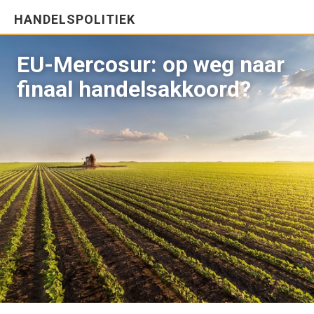
HANDELSPOLITIEK
EU-Mercosur: op weg naar
finaal handelsakkoord?