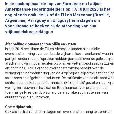
In de aanloop naar de top van Europese en Latijns-
Amerikaanse regeringsleiders op 17/18 juli 2023 is het
nog steeds onduidelijk of de EU en Mercosur (Brazilië,
Argentinië, Paraguay en Uruguay) erin slagen om
vooruitgang te boeken bij de afronding van hun
vrijhandelsbesprekingen.
Afschaffing douanerechten oliën en vetten
In juni 2019 bereikten de EU en Mercosur-landen al politieke
overeenstemming over een brede vrijhandelsovereenkomst waarin
partijen onder meer afspraken hebben gemaakt over de geleidelijke
afschaffing van invoerrechten op oliën en vetten, biodiesel, vetzure
en lecithines. Ook is er toen overeenstemming bereikt over de
verlaging en harmonisering van de Argentijnse exportbelastingen o
sojabonen en afgeleide producten. De ratificatie van dit akkoord we
echter door de Europese Commissie (EC) ‘on hold’ gezet omdat zij e
weinig vertrouwen in had dat de Braziliaanse overheid onder de
toenmalige President Bolsonaro de afspraken op het terrein van
duurzaamheid zou naleven.
Grote tijdsdruk
Ook als partijen er snel in slagen om overeenstemming te bereiken