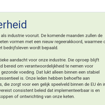
oruit. De komende maanden zullen de
 een nieuw regeerakkoord, waarmee de
rdt bepaald.
r onze industrie. Die oproep blijft
ntwoordelijkheid te nemen voor
at lukt alleen binnen een stabiel
e leden hebben behoefte aan
en gelijk speelveld binnen de EU én in
 beleid dat implementeerbaar is en
chting van onze keten.
ossingsverordening (EUDR) laten
n daarmee onvoorspelbaar is en geen
fsleven. Als regels veranderen voordat
 is het voor het bedrijfsleven