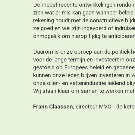
Daarom is onze oproep aan de politiek helder: zorg voor e
voor de lange termijn en investeert in onze concurrentiekra
gestoeld op Europees beleid en gebaseerd op realisme en to
kunnen onze leden blijven investeren in verduurzaming, inn
onze oliën- en vettenindustrie leidend blijven in Nederland,
Wij staan klaar om samen te werken met een betrouwbare 
Frans Claassen
, directeur MVO - de ketenorganisatie voor o