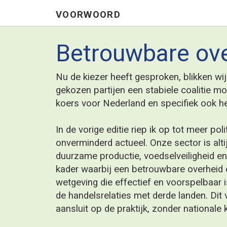
VOORWOORD
Betrouwbare overheid
Nu de kiezer heeft gesproken, blikken wij als industrie vo
gekozen partijen een stabiele coalitie moeten vormen met
koers voor Nederland en specifiek ook het bedrijfsleven wo
In de vorige editie riep ik op tot meer politieke aandacht voo
onverminderd actueel. Onze sector is altijd bereid om vera
duurzame productie, voedselveiligheid en gezonde voeding. D
kader waarbij een betrouwbare overheid essentieel is. Onz
wetgeving die effectief en voorspelbaar is, die zorgt voor e
de handelsrelaties met derde landen. Dit vereist consistent
aansluit op de praktijk, zonder nationale koppen of ontwri
De meest recente ontwikkelingen rondom de Europese ontb
zien wat er mis kan gaan wanneer beleid continu wijzigt e
rekening houdt met de constructieve bijdrage van het bedrij
ze goed en wel zijn ingevoerd of indruisen tegen de praktijk,
onmogelijk om hierop tijdig te anticiperen.