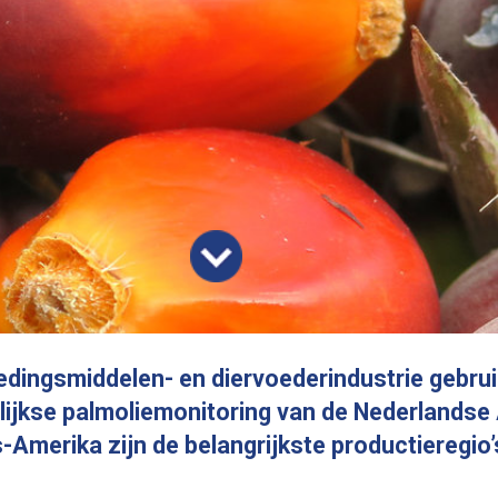
 en diervoederindustrie gebruikt is grotendeels duurzaam
liemonitoring van de Nederlandse Alliantie voor Duurzame Palmol
 belangrijkste productieregio’s van de palmolie die Nederland
ie
Ontbossing gerelateerd aan palmolie neemt af
Op basis van gegevens van Satelligence (geodata-analysebedrij
binnen.
laat de rapportage zien dat ontbossing gerelateerd aan palmoli
anden.
aan het afnemen is: ‘Ontbossing na 2015 is sterk afgenomen t
het laagste punt in 20 jaar’. Volgens Satelligence is er
desalniettemin nog steeds genoeg werk aan de winkel om er z
erd met
van te zijn dat de vooruitgang blijvend is en ontbossing nog ve
gereduceerd wordt.
n
1%
Gedeelde verantwoordelijkheid in de palmolieketen
Ook geeft de rapportage de vooruitgang weer van de Nederlan