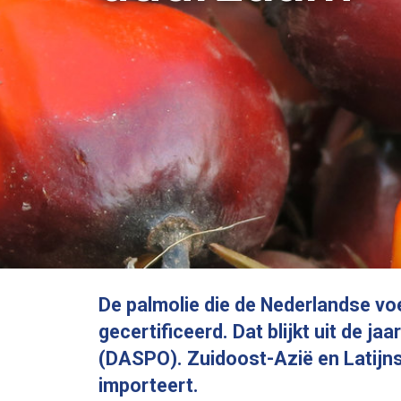
De palmolie die de Nederlandse voedingsmiddelen-
gecertificeerd. Dat blijkt uit de jaarlijkse palmo
(DASPO). Zuidoost-Azië en Latijns-Amerika zijn de
importeert.
N
ederland: een belangrijke markt voor duurzame palmol
Een aanzienlijk deel van de palmolie die naar Europa wordt
geëxporteerd, komt via de haven van Rotterdam Nederland 
Veel wordt vervolgens weer doorgevoerd naar omringende l
In 2021 gebruikte de Nederlandse voedingsmiddelen-
industrie 234,2 duizend ton palmolie voor de binnen- en
buitenlandse markt. Hiervan was 89% duurzaam gecertifice
de ‘Roundtable Table for Sustainable Palm Oil’ (RSPO). De
Nederlandse diervoederindustrie verwerkte 86,9 duizend to
palmolie in 2021 voor de binnen- en buitenlandse markt. 6
daarvan was RSPO gecertificeerd