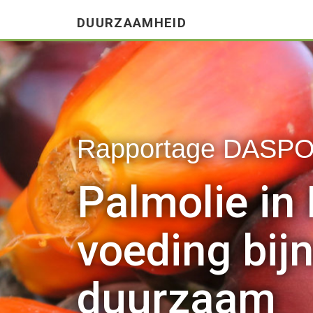
DUURZAAMHEID
Rapportage DASPO
Palmolie in Nede
voeding bijna vol
duurzaam