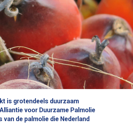
ie
f)
e
ot
eker
rder
dse